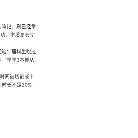
的笔记、刷已经掌
用功，本质是典型
经验：理科生跳过
抄了厚厚3本却从
习时间被切割成十
时长不足20%，