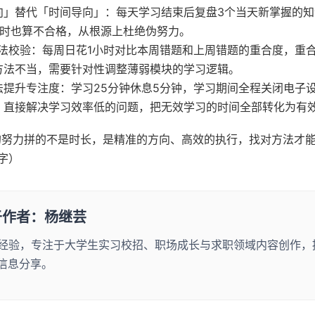
向」替代「时间导向」：每天学习结束后复盘3个当天新掌握的
小时也算不合格，从根源上杜绝伪努力。
方法校验：每周日花1小时对比本周错题和上周错题的重合度，重合
方法不当，需要针对性调整薄弱模块的学习逻辑。
法提升专注度：学习25分钟休息5分钟，学习期间全程关闭电子
，直接解决学习效率低的问题，把无效学习的时间全部转化为有
的努力拼的不是时长，是精准的方向、高效的执行，找对方法才
字）
于作者：杨继芸
年经验，专注于大学生实习校招、职场成长与求职领域内容创作，
信息分享。