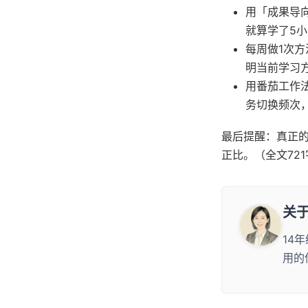
用「成果导
就算学了5
每周做1次
明当前学习
用番茄工作
务切换频次
最后提醒：真正
正比。（全文721
关
14
用的