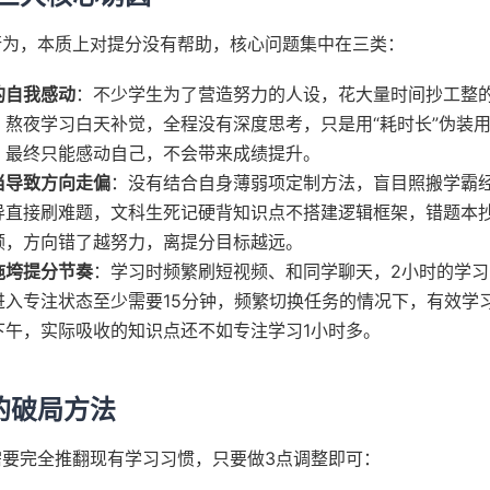
行为，本质上对提分没有帮助，核心问题集中在三类：
的自我感动
：不少学生为了营造努力的人设，花大量时间抄工整
、熬夜学习白天补觉，全程没有深度思考，只是用“耗时长”伪装
，最终只能感动自己，不会带来成绩提升。
当导致方向走偏
：没有结合自身薄弱项定制方法，盲目照搬学霸
导直接刷难题，文科生死记硬背知识点不搭建逻辑框架，错题本
顾，方向错了越努力，离提分目标越远。
拖垮提分节奏
：学习时频繁刷短视频、和同学聊天，2小时的学
进入专注状态至少需要15分钟，频繁切换任务的情况下，有效学习
下午，实际吸收的知识点还不如专注学习1小时多。
的破局方法
需要完全推翻现有学习习惯，只要做3点调整即可：